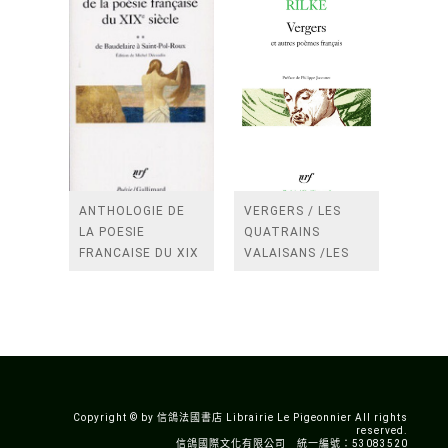
ANTHOLOGIE DE
VERGERS / LES
LA POESIE
QUATRAINS
FRANCAISE DU XIX
VALAISANS /LES
SIECLE (TOME 2-DE
ROSES /LES
BAUDELAIRE A
FENETRES
SAINT-POL-ROUX)
/TENDRES IMPOTS
A LA FRANCE
Copyright © by 信鴿法國書店 Librairie Le Pigeonnier All rights
reserved.
信鴿國際文化有限公司 統一編號：53083520