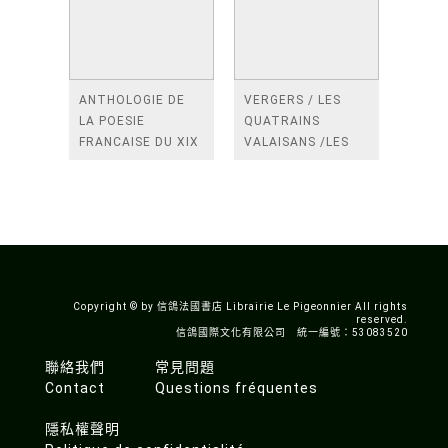
ANTHOLOGIE DE
VERGERS / LES
LA POESIE
QUATRAINS
FRANCAISE DU XIX
VALAISANS /LES
SIECLE (TOME 2-DE
ROSES /LES
BAUDELAIRE A
FENETRES
SAINT-POL-ROUX)
/TENDRES IMPOTS
A LA FRANCE
Copyright © by 信鴿法國書店 Librairie Le Pigeonnier All rights
reserved.
信鴿國際文化有限公司 統一編號：53083520
聯絡我們
常見問題
Contact
Questions fréquentes
隱私權聲明