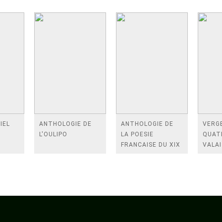
IEL
ANTHOLOGIE DE
ANTHOLOGIE DE
VERGE
L'OULIPO
LA POESIE
QUAT
FRANCAISE DU XIX
VALAI
SIECLE (TOME 2-DE
ROSES
BAUDELAIRE A
FENE
SAINT-POL-ROUX)
/TEN
A LA 