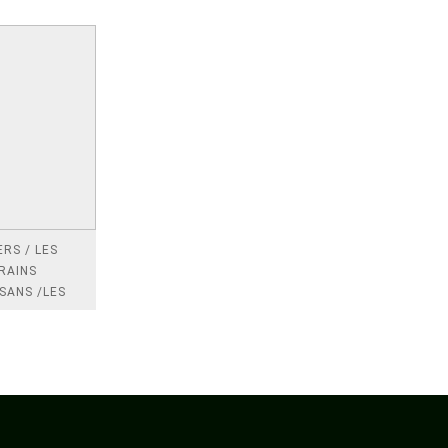
RS / LES
RAINS
SANS /LES
 /LES
TRES
DRES IMPOTS
FRANCE