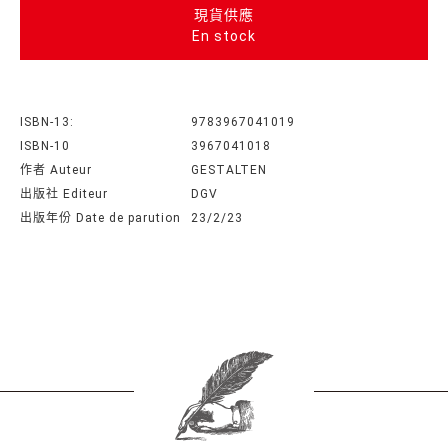
現貨供應
En stock
ISBN-13:
9783967041019
ISBN-10
3967041018
作者 Auteur
GESTALTEN
出版社 Editeur
DGV
出版年份 Date de parution
23/2/23