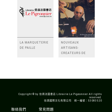
LA MARQUETERIE
NOUVEAUX
DE PAILLE
ARTISANS-
CREATEURS DE
FRANCE.
CONQUETE ET
TRANSMISSION DE
LA CONNAISSANCE
Copyright © by 信鴿法國書店 Librairie Le Pigeonnier All rights
reserved.
信鴿國際文化有限公司 統一編號：53083520
聯絡我們
常見問題