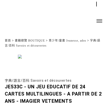
首頁
>
書籍總覽 BOUTIQUE
>
青少年/童書 Jeunesse, ados
>
字典/語
言/百科 Savoirs et découvertes
字典/語言/百科 Savoirs et découvertes
JE533C - UN JEU EDUCATIF DE 24
CARTES MULTILINGUES - A PARTIR DE 2
ANS - IMAGIER VETEMENTS