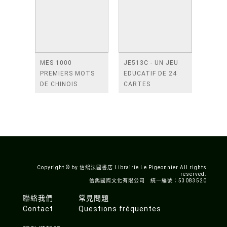
MES 1000
JE513C - UN JEU
PREMIERS MOTS
EDUCATIF DE 24
DE CHINOIS
CARTES
MULTILINGUES - A
PARTIR DE 2 ANS -
IMAGIER ANIMAUX
FAMILIERS
Copyright © by 信鴿法國書店 Librairie Le Pigeonnier All rights
reserved.
信鴿國際文化有限公司 統一編號：53083520
聯絡我們
常見問題
Contact
Questions fréquentes