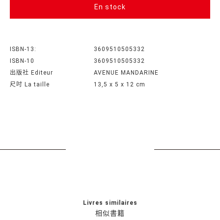
En stock
ISBN-13:
3609510505332
ISBN-10
3609510505332
出版社 Editeur
AVENUE MANDARINE
尺吋 La taille
‎13,5 x 5 x 12 cm
Livres similaires
相似書籍