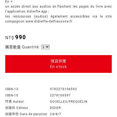
En + :
un accès direct aux audios en flashant les pages du livre avec
l'application didierfle.app ;
les ressources (audios) également accessibles via le site
compagnon www.didierfle-delfreussite.fr.
990
NT$
購買數量 Quantité:
現貨供應
En stock
ISBN-13:
9782278106592
ISBN-10
2278106597
作者 Auteur
GOUELLEU/FREQUELIN
出版社 Editeur
DIDIER
出版年份 Date de parution
24/8/7