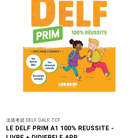
法語考試 DELF, DALF, TCF
LE DELF PRIM A1 100% REUSSITE -
LIVRE + DIDIERFLE.APP