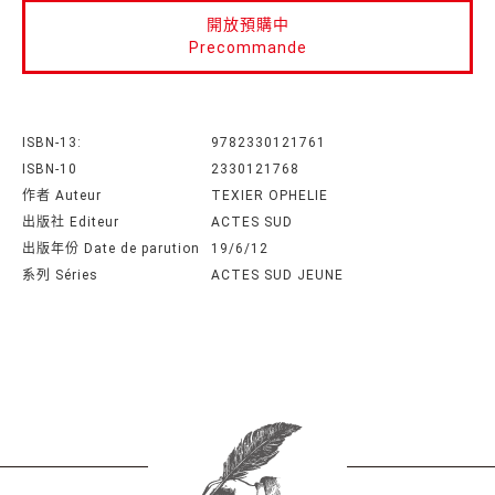
開放預購中
Precommande
ISBN-13:
9782330121761
ISBN-10
2330121768
作者 Auteur
TEXIER OPHELIE
出版社 Editeur
ACTES SUD
出版年份 Date de parution
19/6/12
系列 Séries
ACTES SUD JEUNE