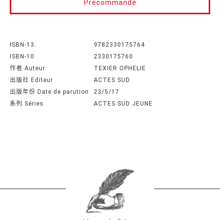
Precommande
ISBN-13:
9782330175764
ISBN-10
2330175760
作者 Auteur
TEXIER OPHELIE
出版社 Editeur
ACTES SUD
出版年份 Date de parution
23/5/17
系列 Séries
ACTES SUD JEUNE