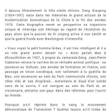
Il épousa littéralement le XXe siècle chinois. Deng Xiaoping
(1904-1997) reste dans les mémoires le grand artisan de la
modernisation économique de la Chine à la fin des années
1970. Cette biographie remet en perspective sa trajectoire
unique et interroge son héritage au regard de l’évolution du
pays alors que le pouvoir de Xi Jinping arrive à son zénith et
que la guerre froide avec Washington s’intensifie.
« Vous voyez le petit homme là-bas, il est très intelligent et il a
un très grand avenir devant lui. » Ainsi parlait Mao à
Khrouchtchev en 1957, à propos du camarade Deng. Jean-Pierre
Cabestan retrace la carrière de ce véritable animal politique : sa
jeunesse au Sichuan, ses années de formation en France, son
passage en Union soviétique, son ralliement à la guérilla de
Mao, son ascension au sein du Parti communiste chinois, ses
rôles clés et ses disgrâces… Autoritaire et doué d’un solide
sens de la survie, il sut naviguer au sein du Parti et, en
visionnaire, entraîna son pays dans des réformes pour l’ouvrir
au monde.
Pourquoi a-t-il réprimé dans le sang le mouvement
démocratique de Tiananmen ? Quelles leçons a-t-il tirées de