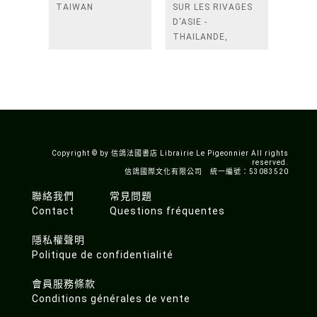
TAIWAN
SUR LES RIVAGES
D'ASIE -
THAILANDE,
INDONESIE,
TAIWAN, VIETN
Copyright © by 信鴿法國書店 Librairie Le Pigeonnier All rights
reserved.
信鴿國際文化有限公司 統一編號：53083520
聯絡我們
常見問題
Contact
Questions fréquentes
隱私權聲明
Politique de confidentialité
會員服務條款
Conditions générales de vente