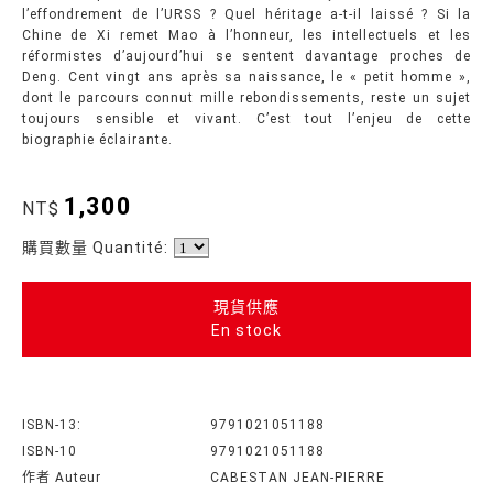
l’effondrement de l’URSS ? Quel héritage a-t-il laissé ? Si la
Chine de Xi remet Mao à l’honneur, les intellectuels et les
réformistes d’aujourd’hui se sentent davantage proches de
Deng. Cent vingt ans après sa naissance, le « petit homme »,
dont le parcours connut mille rebondissements, reste un sujet
toujours sensible et vivant. C’est tout l’enjeu de cette
biographie éclairante.
1,300
NT$
購買數量 Quantité:
現貨供應
En stock
ISBN-13:
9791021051188
ISBN-10
9791021051188
作者 Auteur
CABESTAN JEAN-PIERRE