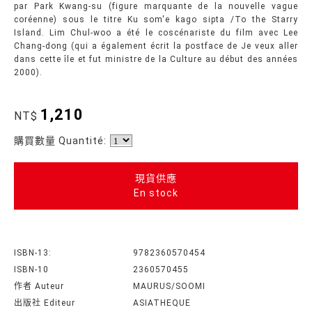
par Park Kwang-su (figure marquante de la nouvelle vague
coréenne) sous le titre Ku som'e kago sipta /To the Starry
Island. Lim Chul-woo a été le coscénariste du film avec Lee
Chang-dong (qui a également écrit la postface de Je veux aller
dans cette île et fut ministre de la Culture au début des années
2000).
1,210
NT$
購買數量 Quantité:
現貨供應
En stock
ISBN-13:
9782360570454
ISBN-10
2360570455
作者 Auteur
MAURUS/SOOMI
出版社 Editeur
ASIATHEQUE