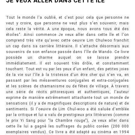
JE VEUX ALLER DANS CETTE ILE
Tout le monde l'a oublié, et c'est pour cela que personne ne
veut y croire, que personne ne veut plus s'en souvenir, mais
cela reste la vérité. A une époque, nous avons tous été des
étoiles". Ainsi commence Je veux aller dans cette île et l'on
comprend très vite qu'avec cette oeuvre Lim Chulwoo franchit
un cap dans sa carrière littéraire. Il s'attache désormais aux
souvenirs de son enfance passée dans l'île de Wando. Ce livre
possède un charme auquel on se laisse prendre
immédiatement. Il est souvent très drôle, et constamment
touchant. Tout est vu par les yeux d'un enfant, des petites joies
de la vie sur l'île à la tristesse d'un être cher qui s'en va, en
passant par les mésaventures conjugales et extra-conjugales
et les scènes de chamanisme ou de fêtes de village. À travers
une série de récits pittoresques et authentiques, l'auteur
exprime de manière extrêmement attachante tout un monde de
sensations (il y a de magnifiques descriptions de nature) et de
sentiments. Si l'oeuvre de Lim Chul-woo a été saluée d'emblée
par la critique et lui a valu de prestigieux prix littéraires (comme
le prix Yi Sang pour "la Chambre rouge"), Je veux aller dans
cette île lui a gagné les suffrages du public coréen (200 000
exemplaires vendus). Ce livre a été adapté au cinéma en 1994