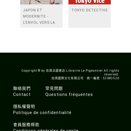
JAPON ET
TOKYO DETECTIVE
MODERNITE -
L'ENVOL VERS LA
MODERNITE
Copyright © by 信鴿法國書店 Librairie Le Pigeonnier All rights
reserved.
信鴿國際文化有限公司 統一編號：53083520
聯絡我們
常見問題
Contact
Questions fréquentes
隱私權聲明
Politique de confidentialité
會員服務條款
Conditions générales de vente