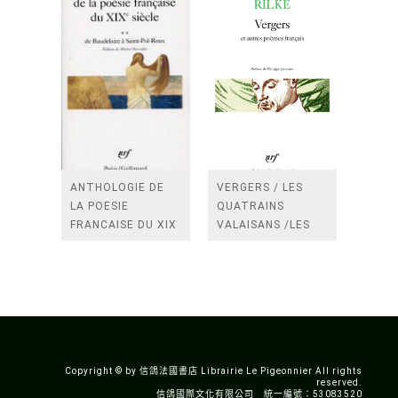
ANTHOLOGIE DE
VERGERS / LES
LA POESIE
QUATRAINS
FRANCAISE DU XIX
VALAISANS /LES
SIECLE (TOME 2-DE
ROSES /LES
BAUDELAIRE A
FENETRES
SAINT-POL-ROUX)
/TENDRES IMPOTS
A LA FRANCE
Copyright © by 信鴿法國書店 Librairie Le Pigeonnier All rights
reserved.
信鴿國際文化有限公司 統一編號：53083520