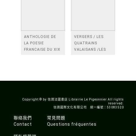
ANTHOLOGIE DE
VERGERS / LES
LA POESIE
QUATRAINS
FRANCAISE DU XIX
VALAISANS /LES
SIECLE (TOME 2-DE
ROSES /LES
BAUDELAIRE A
FENETRES
SAINT-POL-ROUX)
/TENDRES IMPOTS
A LA FRANCE
Copyright © by 信鴿法國書店 Librairie Le Pigeonnier All rights
reserved.
信鴿國際文化有限公司 統一編號：53083520
聯絡我們
常見問題
Contact
Questions fréquentes