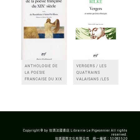
ANTHOLOGIE DE
VERGERS / LES
LA POESIE
QUATRAINS
FRANCAISE DU XIX
VALAISANS /LES
SIECLE (TOME 2-DE
ROSES /LES
BAUDELAIRE A
FENETRES
SAINT-POL-ROUX)
/TENDRES IMPOTS
A LA FRANCE
Copyright © by 信鴿法國書店 Librairie Le Pigeonnier All rights
reserved.
信鴿國際文化有限公司 統一編號：53083520