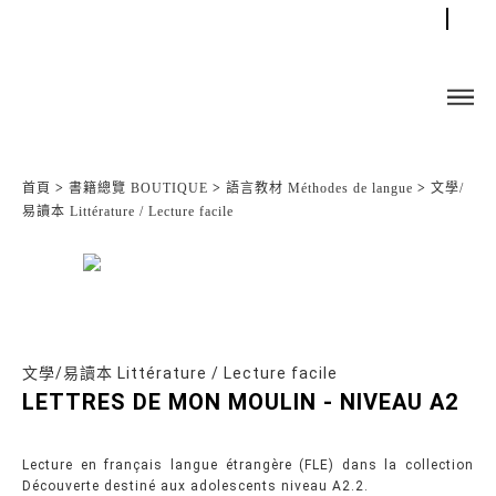
首頁
>
書籍總覽 BOUTIQUE
>
語言教材 Méthodes de langue
>
文學/
易讀本 Littérature / Lecture facile
文學/易讀本 Littérature / Lecture facile
LETTRES DE MON MOULIN - NIVEAU A2
Lecture en français langue étrangère (FLE) dans la collection
Découverte destiné aux adolescents niveau A2.2.