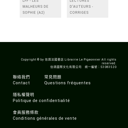
LFF - LES
LECTURES
MALHEURS DE
D'AUTEURS -
SOPHIE (A2)
CORRIGES
Copyright © by 信鴿法國書店 Librairie Le Pigeonnier All rights
reserved.
信鴿國際文化有限公司 統一編號：53083520
聯絡我們
常見問題
Contact
Questions fréquentes
隱私權聲明
Politique de confidentialité
會員服務條款
Conditions générales de vente