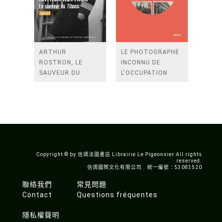
ARTHUR
LE PHOTOGRAPHE
ROSTRON, LE
INCONNU DE
SAUVEUR DU
L'OCCUPATION
TITANIC
Copyright © by 信鴿法國書店 Librairie Le Pigeonnier All rights
reserved.
信鴿國際文化有限公司 統一編號：53083520
聯絡我們
常見問題
Contact
Questions fréquentes
隱私權聲明