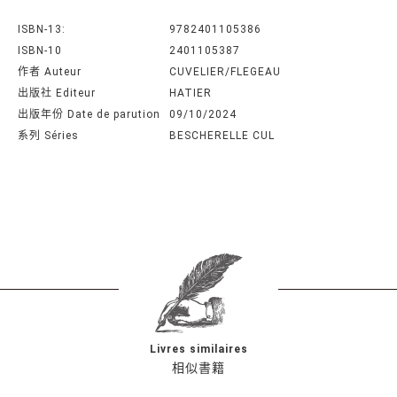
ISBN-13:
9782401105386
ISBN-10
2401105387
作者 Auteur
CUVELIER/FLEGEAU
出版社 Editeur
HATIER
出版年份 Date de parution
09/10/2024
系列 Séries
BESCHERELLE CUL
Livres similaires
相似書籍