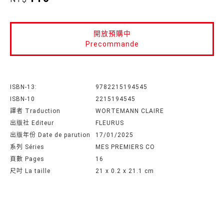
開放預購中
Precommande
ISBN-13:
9782215194545
ISBN-10
2215194545
譯者 Traduction
WORTEMANN CLAIRE
出版社 Editeur
FLEURUS
出版年份 Date de parution
17/01/2025
系列 Séries
MES PREMIERS CO
頁數 Pages
16
尺吋 La taille
21 x 0.2 x 21.1 cm