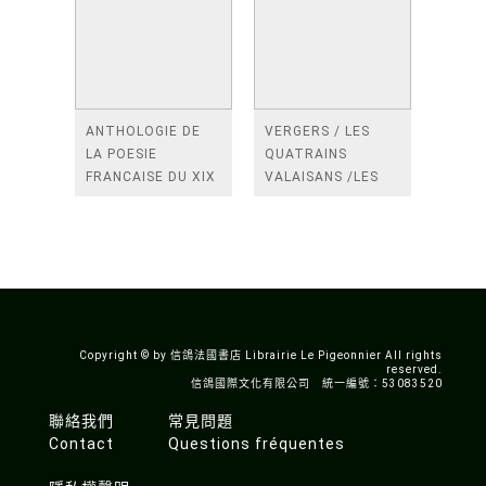
ANTHOLOGIE DE
VERGERS / LES
LA POESIE
QUATRAINS
FRANCAISE DU XIX
VALAISANS /LES
SIECLE (TOME 2-DE
ROSES /LES
BAUDELAIRE A
FENETRES
SAINT-POL-ROUX)
/TENDRES IMPOTS
A LA FRANCE
Copyright © by 信鴿法國書店 Librairie Le Pigeonnier All rights
reserved.
信鴿國際文化有限公司 統一編號：53083520
聯絡我們
常見問題
Contact
Questions fréquentes