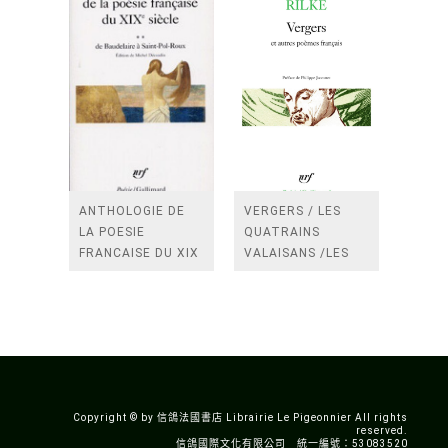
ANTHOLOGIE DE
VERGERS / LES
LA POESIE
QUATRAINS
FRANCAISE DU XIX
VALAISANS /LES
SIECLE (TOME 2-DE
ROSES /LES
BAUDELAIRE A
FENETRES
SAINT-POL-ROUX)
/TENDRES IMPOTS
A LA FRANCE
Copyright © by 信鴿法國書店 Librairie Le Pigeonnier All rights
reserved.
信鴿國際文化有限公司 統一編號：53083520