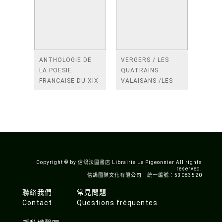
ANTHOLOGIE DE
VERGERS / LES
LA POESIE
QUATRAINS
FRANCAISE DU XIX
VALAISANS /LES
SIECLE (TOME 2-DE
ROSES /LES
BAUDELAIRE A
FENETRES
SAINT-POL-ROUX)
/TENDRES IMPOTS
A LA FRANCE
Copyright © by 信鴿法國書店 Librairie Le Pigeonnier All rights
reserved.
信鴿國際文化有限公司 統一編號：53083520
聯絡我們
常見問題
Contact
Questions fréquentes