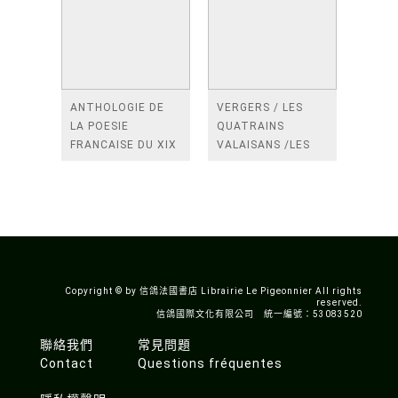
ANTHOLOGIE DE
VERGERS / LES
LA POESIE
QUATRAINS
FRANCAISE DU XIX
VALAISANS /LES
SIECLE (TOME 2-DE
ROSES /LES
BAUDELAIRE A
FENETRES
SAINT-POL-ROUX)
/TENDRES IMPOTS
A LA FRANCE
Copyright © by 信鴿法國書店 Librairie Le Pigeonnier All rights
reserved.
信鴿國際文化有限公司 統一編號：53083520
聯絡我們
常見問題
Contact
Questions fréquentes