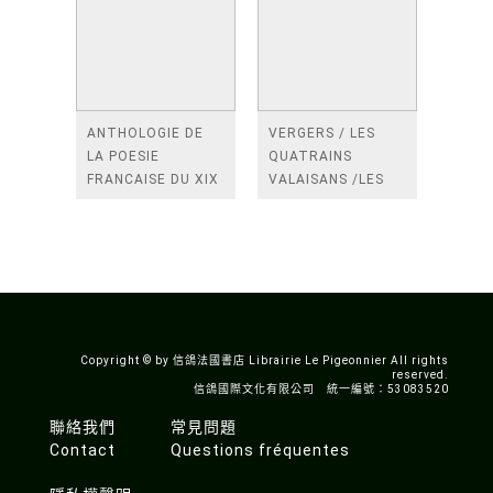
ANTHOLOGIE DE
VERGERS / LES
LA POESIE
QUATRAINS
FRANCAISE DU XIX
VALAISANS /LES
SIECLE (TOME 2-DE
ROSES /LES
BAUDELAIRE A
FENETRES
SAINT-POL-ROUX)
/TENDRES IMPOTS
A LA FRANCE
Copyright © by 信鴿法國書店 Librairie Le Pigeonnier All rights
reserved.
信鴿國際文化有限公司 統一編號：53083520
聯絡我們
常見問題
Contact
Questions fréquentes