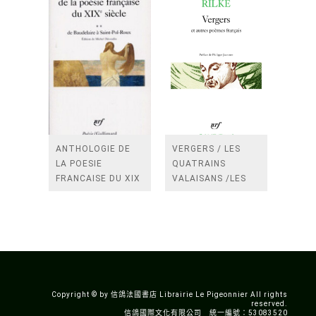
ANTHOLOGIE DE
VERGERS / LES
LA POESIE
QUATRAINS
FRANCAISE DU XIX
VALAISANS /LES
SIECLE (TOME 2-DE
ROSES /LES
BAUDELAIRE A
FENETRES
SAINT-POL-ROUX)
/TENDRES IMPOTS
A LA FRANCE
Copyright © by 信鴿法國書店 Librairie Le Pigeonnier All rights
reserved.
信鴿國際文化有限公司 統一編號：53083520