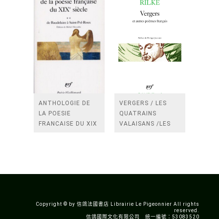
ANTHOLOGIE DE
VERGERS / LES
LA POESIE
QUATRAINS
FRANCAISE DU XIX
VALAISANS /LES
SIECLE (TOME 2-DE
ROSES /LES
BAUDELAIRE A
FENETRES
SAINT-POL-ROUX)
/TENDRES IMPOTS
A LA FRANCE
Copyright © by 信鴿法國書店 Librairie Le Pigeonnier All rights
reserved.
信鴿國際文化有限公司 統一編號：53083520