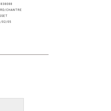
6838088
ARD/CHANTRE
SSET
5/02/05