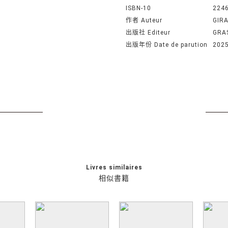
ISBN-10
224
作者 Auteur
GIR
出版社 Editeur
GRA
出版年份 Date de parution
202
Livres similaires
相似書籍