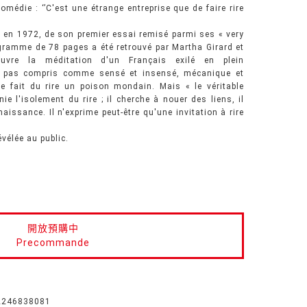
 comédie : ‘’C'est une étrange entreprise que de faire rire
, en 1972, de son premier essai remisé parmi ses « very
gramme de 78 pages a été retrouvé par Martha Girard et
uvre la méditation d'un Français exilé en plein
t pas compris comme sensé et insensé, mécanique et
e fait du rire un poison mondain. Mais « le véritable
 nie l'isolement du rire ; il cherche à nouer des liens, il
aissance. Il n'exprime peut-être qu'une invitation à rire
vélée au public.
開放預購中
Precommande
2246838081