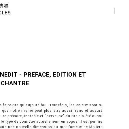
專欄
CLES
INEDIT - PREFACE, EDITION ET
T CHANTRE
de faire rire qu'aujourd'hui. Toutefois, les enjeux sont si
 que notre rire ne peut plus être aussi franc et assuré
re précaire, instable et ‘’nerveuse’’ du rire n'a été aussi
le type de comique actuellement en vogue, il est permis
oute une nouvelle dimension au mot fameux de Molière