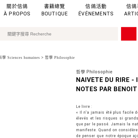
關於信鴿
書籍總覽
信鴿活動
信鴿
À PROPOS
BOUTIQUE
ÉVÉNEMENTS
ARTI
 Sciences humaines
>
哲學 Philosophie
哲學 Philosophie
NAIVETE DU RIRE - 
NOTES PAR BENOI
Le livre :
« Il n'a jamais été plus facile 
élevés et les risques si grands
que par le passé. Jamais la natu
manifeste. Quand on considère 
de penser que notre époque aj