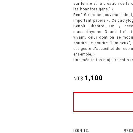
sur le rire et la création de la
les honnêtes gens.’’ »
René Girard se souvenait ainsi
important papers ». Ce dactylo
Benoît Chantre. On y déco
maccarthysme. Quand il n'es
vivant, celui dont on se moqu
sourire, le sourire ‘’lumineux’’,
est geste d'accueil et de reconn
ensemble. »
Une méditation majeure enfin ré
1,100
NT$
ISBN-13:
978