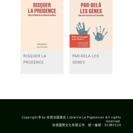
RISQUER LA
PAR-DELA LES
PRUDENCE
GENES
Copyright © by 信鴿法國書店 Librairie Le Pigeonnier All rights
reserved.
信鴿國際文化有限公司 統一編號：53083520