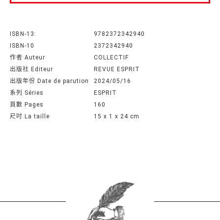
ISBN-13:
9782372342940
ISBN-10
2372342940
作者 Auteur
COLLECTIF
出版社 Editeur
REVUE ESPRIT
出版年份 Date de parution
2024/05/16
系列 Séries
ESPRIT
頁數 Pages
160
尺吋 La taille
15 x 1 x 24 cm