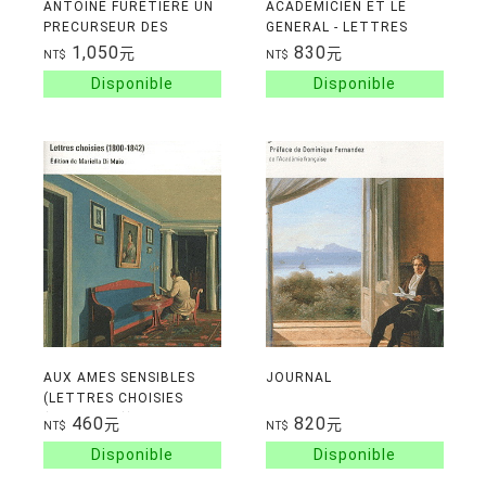
ANTOINE FURETIERE UN
ACADEMICIEN ET LE
PRECURSEUR DES
GENERAL - LETTRES
LUMIERES SOUS LOUIS
D'AMITIE
1,050
830
元
元
NT$
NT$
XIV
AUX AMES SENSIBLES
JOURNAL
(LETTRES CHOISIES
(1800-1842))
460
820
元
元
NT$
NT$