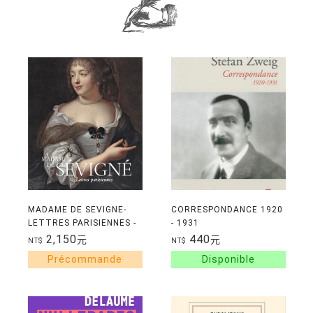
MADAME DE SEVIGNE-
CORRESPONDANCE 1920
LETTRES PARISIENNES -
- 1931
MUSEE CARNAVALET
2,150
440
元
元
NT$
NT$
2026