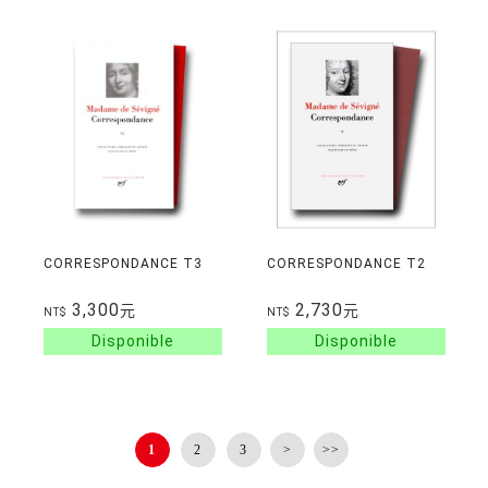
CORRESPONDANCE T3
CORRESPONDANCE T2
3,300
2,730
元
元
NT$
NT$
1
2
3
>
>>