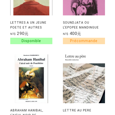
LETTRES A UN JEUNE
SOUNDJATA OU
POETE ET AUTRES
L'EPOPEE MANDINGUE
LETTRES
290
400
元
元
NT$
NT$
ABRAHAM HANIBAL,
LETTRE AU PERE