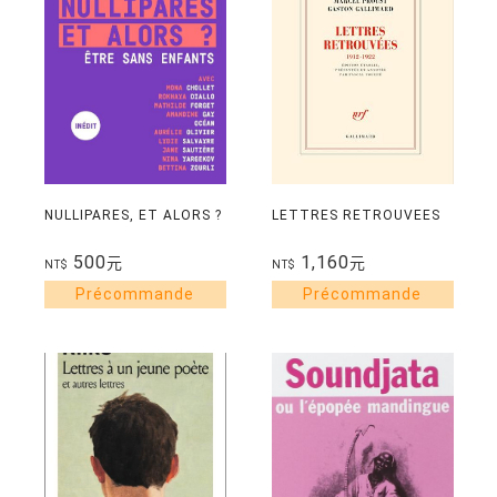
NULLIPARES, ET ALORS ?
LETTRES RETROUVEES
500
1,160
元
元
NT$
NT$