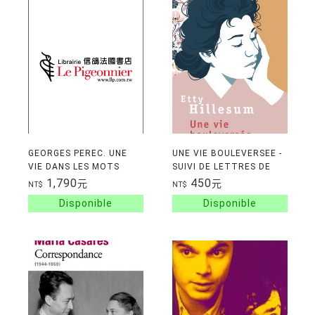
GEORGES PEREC. UNE
UNE VIE BOULEVERSEE -
VIE DANS LES MOTS
SUIVI DE LETTRES DE
WESTERBORK
1,790
450
元
元
NT$
NT$