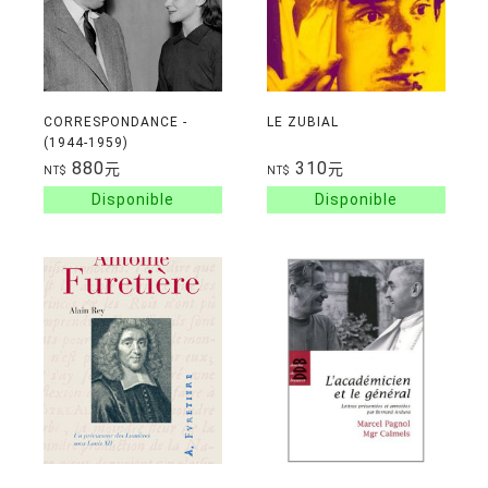
CORRESPONDANCE -
LE ZUBIAL
(1944-1959)
880
310
元
元
NT$
NT$