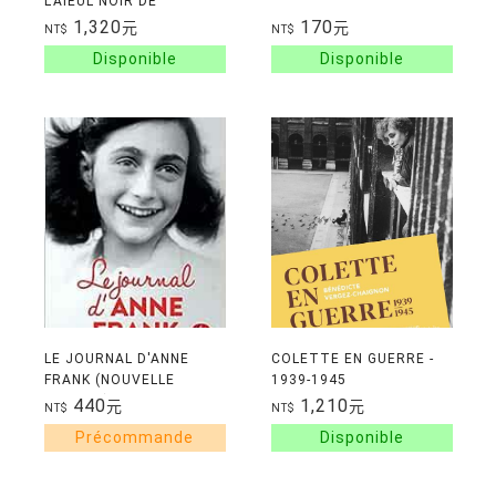
L'AIEUL NOIR DE
POUCHKINE
1,320
170
元
元
NT$
NT$
LE JOURNAL D'ANNE
COLETTE EN GUERRE -
FRANK (NOUVELLE
1939-1945
EDITION)
440
1,210
元
元
NT$
NT$