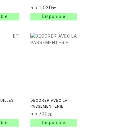
1,020
元
NT$
UILLES
DECORER AVEC LA
PASSEMENTERIE
700
元
NT$