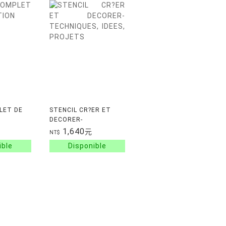
LET DE
STENCIL CR?ER ET
DECORER-
TECHNIQUES, IDEES,
1,640
元
NT$
PROJETS