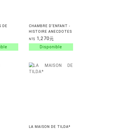
S DE
CHAMBRE D'ENFANT -
HISTOIRE ANECDOTES
OUR
DECORATION
1,270
元
NT$
2 A 8 ANS
MOBILIER CONSEILS
PRATIQUES.
LA MAISON DE TILDA*