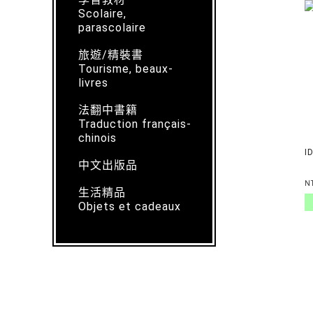
Scolaire,
parascolaire
旅遊/精裝書
Tourisme, beaux-
livres
法翻中書籍
Traduction français-
chinois
I
中文出版品
N
生活精品
Objets et cadeaux