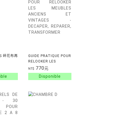
SUS 碎花布再
GUIDE PRATIQUE POUR
RELOOKER LES
MEUBLES ANCIENS ET
770
元
NT$
VINTAGES - DECAPER,
REPARER,
TRANSFORMER