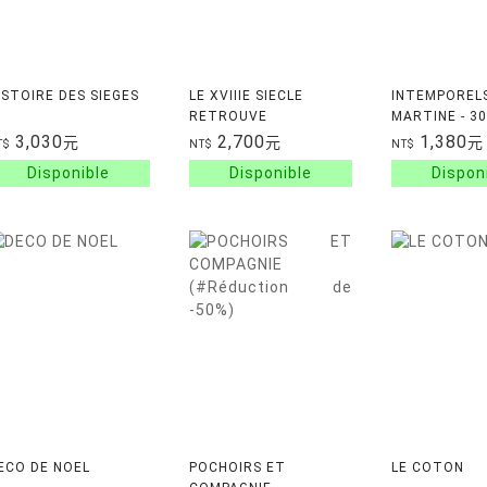
ISTOIRE DES SIEGES
LE XVIIIE SIECLE
INTEMPOREL
RETROUVE
MARTINE - 30
OUVRAGES P
3,030
2,700
1,380
元
元
元
T$
NT$
NT$
ENFANTS DE 
ECO DE NOEL
POCHOIRS ET
LE COTON