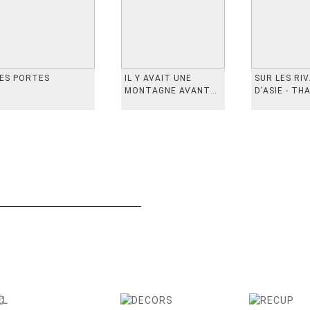
ES PORTES
IL Y AVAIT UNE
SUR LES RI
MONTAGNE AVANT
D'ASIE - TH
从前有座山
INDONESIE,
VIETN