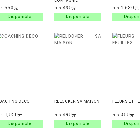
COMPAGNIE
(#Réduction de -50%)
550
490
1,630
元
元
元
T$
NT$
NT$
OACHING DECO
RELOOKER SA MAISON
FLEURS ET FE
1,050
490
360
元
元
元
T$
NT$
NT$