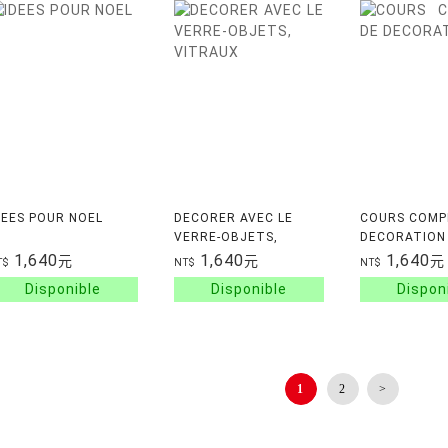
DEES POUR NOEL
DECORER AVEC LE
COURS COMP
VERRE-OBJETS,
DECORATION
VITRAUX
1,640
1,640
1,640
元
元
元
T$
NT$
NT$
1
2
>