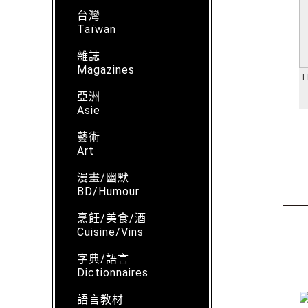
台灣
Taïwan
雜誌
Magazines
L
亞洲
Asie
藝術
Art
漫畫/幽默
BD/Humour
烹飪/美食/酒
Cuisine/Vins
字典/語言
Dictionnaires
語言教材