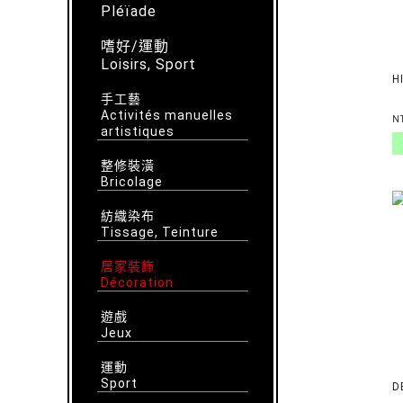
Pléïade
嗜好/運動
Loisirs, Sport
H
手工藝
Activités manuelles
N
artistiques
整修裝潢
Bricolage
紡織染布
Tissage, Teinture
居家裝飾
Décoration
遊戲
Jeux
運動
Sport
D