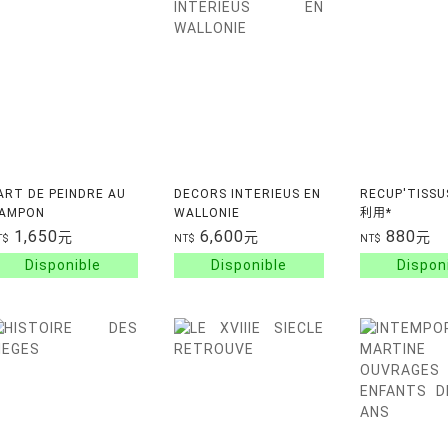
'ART DE PEINDRE AU
DECORS INTERIEUS EN
RECUP'TIS
AMPON
WALLONIE
利用*
1,650
6,600
880
元
元
元
T$
NT$
NT$