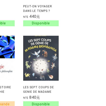
PEUT-ON VOYAGER
DANS LE TEMPS ?
QUES
440
元
NT$
ISTOIRE
LES SEPT COUPS DE
HIE
GENIE DE MADAME
BIGABANGA : DU BIG
840
元
NT$
BANG A LA NAISSANCE
DE L'HOMME,