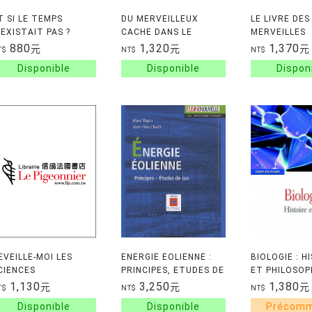
T SI LE TEMPS
DU MERVEILLEUX
LE LIVRE DES
'EXISTAIT PAS ?
CACHE DANS LE
MERVEILLES
QUOTIDIEN - LA
TECHNOLOGI
880
1,320
1,370
元
元
元
T$
NT$
NT$
PHYSIQUE DE
L'ELEGANCE
EVEILLE-MOI LES
ENERGIE EOLIENNE :
BIOLOGIE : H
CIENCES
PRINCIPES, ETUDES DE
ET PHILOSOP
CAS
1,130
3,250
1,380
元
元
元
T$
NT$
NT$