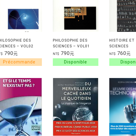
HILOSOPHIE DES
PHILOSOPHIE DES
HISTOIRE ET
CIENCES – VOL02
SCIENCES – VOL01
SCIENCES
790
790
760
元
元
元
T$
NT$
NT$