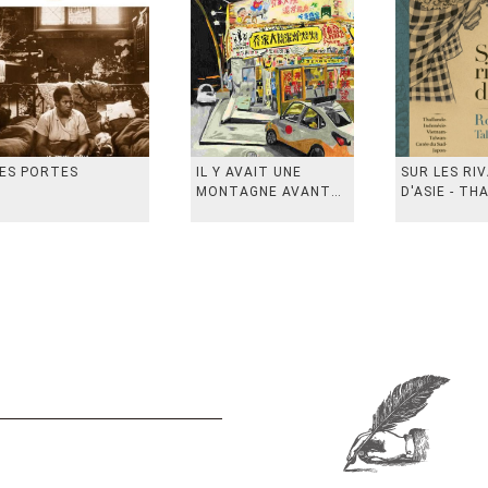
ES PORTES
IL Y AVAIT UNE
SUR LES RI
MONTAGNE AVANT
D'ASIE - TH
从前有座山
INDONESIE,
VIETN