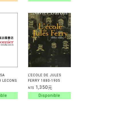
L'HISTOIRE DE L
 SA
L'ECOLE DE JULES
0 LECONS
FERRY 1880-1905
1,350
元
NT$