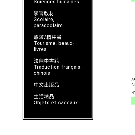
Sciences humaines
學習教材
Scolaire,
parascolaire
旅遊/精裝書
Tourisme, beaux-
livres
法翻中書籍
Traduction français-
chinois
A
中文出版品
S
N
生活精品
Objets et cadeaux