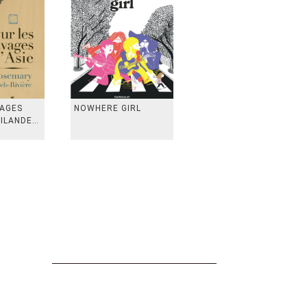
VAGES
NOWHERE GIRL
AILANDE,
 TAIWAN,