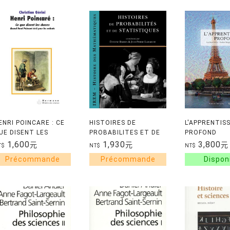
ENRI POINCARE : CE
HISTOIRES DE
L'APPRENTIS
UE DISENT LES
PROBABILITES ET DE
PROFOND
HOSES - QUAND
STATISTIQUES
1,600
1,930
3,800
元
元
元
T$
NT$
NT$
ENRI POINCARE
CRIT POUR LES
NFANTS