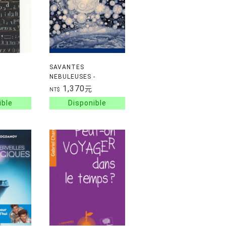
SAVANTES
NEBULEUSES -
L'ORIGINE DU MONDE
1,370
元
NT$
ENTRE MARGINALITE E