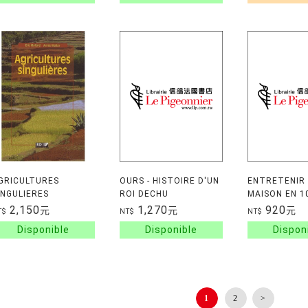
GRICULTURES
OURS - HISTOIRE D'UN
ENTRETENIR
INGULIERES
ROI DECHU
MAISON EN 1
2,150
1,270
920
元
元
元
T$
NT$
NT$
1
2
>