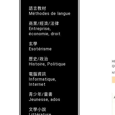
語言教材
Méthodes de langue
商業/經濟/法律
Entreprise,
économie, droit
玄學
Esotérisme
歷史/政治
H
Histoire, Politique
Q
C
N
電腦資訊
H
Informatique,
E
Internet
E
青少年/童書
Jeunesse, ados
文學小說
Littérature