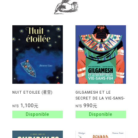
NUIT ETOILEE (星空)
GILGAMESH ET LE
SECRET DE LA VIE-SANS-
FIN
1,100
990
元
元
NT$
NT$