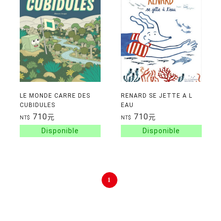
LE MONDE CARRE DES
RENARD SE JETTE A L
CUBIDULES
EAU
710
710
元
元
NT$
NT$
1