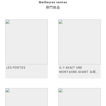
Meilleures ventes
熱門商品
LES PORTES
IL Y AVAIT UNE
MONTAGNE AVANT 从前有
座山