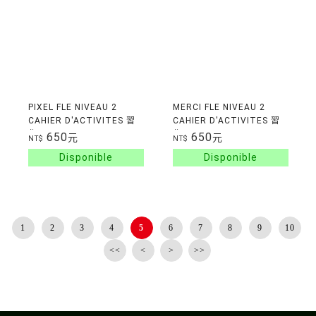
PIXEL FLE NIVEAU 2
MERCI FLE NIVEAU 2
CAHIER D'ACTIVITES 習
CAHIER D'ACTIVITES 習
作 2016
作
650
650
元
元
NT$
NT$
1
2
3
4
5
6
7
8
9
10
<<
<
>
>>