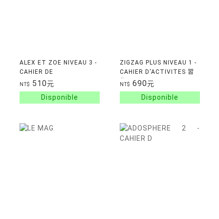
ALEX ET ZOE NIVEAU 3 -
ZIGZAG PLUS NIVEAU 1 -
CAHIER DE
CAHIER D'ACTIVITES 習
DECOUVERTES
作
510
690
元
元
NT$
NT$
CULTURELLES NC