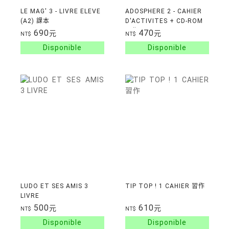
LE MAG' 3 - LIVRE ELEVE
ADOSPHERE 2 - CAHIER
(A2) 課本
D'ACTIVITES + CD-ROM
習作
690
470
元
元
NT$
NT$
LUDO ET SES AMIS 3
TIP TOP ! 1 CAHIER 習作
LIVRE
500
610
元
元
NT$
NT$