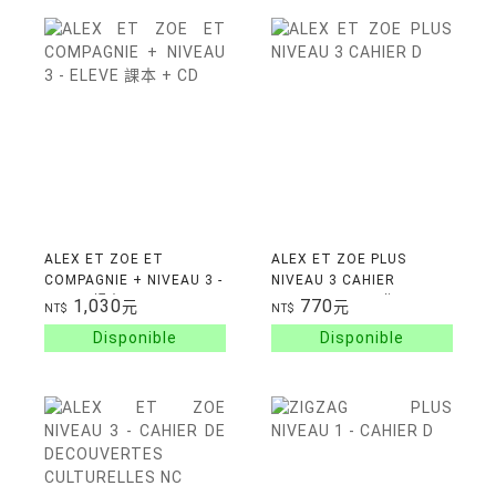
ALEX ET ZOE ET
ALEX ET ZOE PLUS
COMPAGNIE + NIVEAU 3 -
NIVEAU 3 CAHIER
ELEVE 課本 + CD
D'ACTIVITES 習作
1,030
770
元
元
NT$
NT$