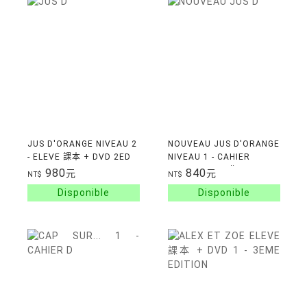
JUS D'ORANGE NIVEAU 2
NOUVEAU JUS D'ORANGE
- ELEVE 課本 + DVD 2ED
NIVEAU 1 - CAHIER
EXERCICES 習作
980
840
元
元
NT$
NT$