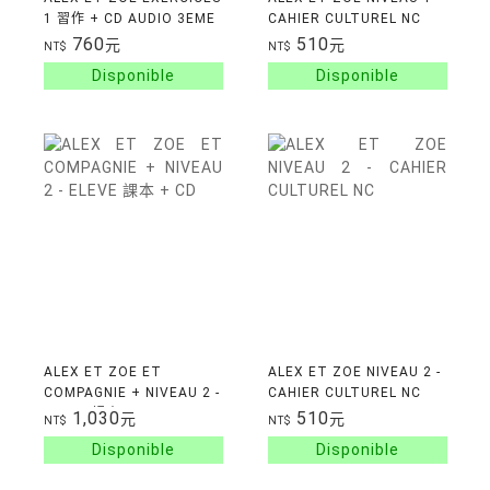
1 習作 + CD AUDIO 3EME
CAHIER CULTUREL NC
EDITION
760
510
元
元
NT$
NT$
ALEX ET ZOE ET
ALEX ET ZOE NIVEAU 2 -
COMPAGNIE + NIVEAU 2 -
CAHIER CULTUREL NC
ELEVE 課本 + CD
1,030
510
元
元
NT$
NT$