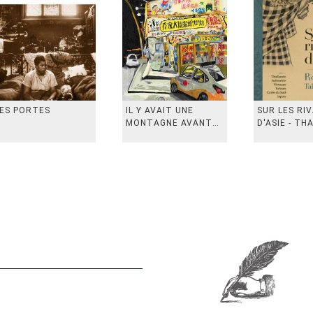
ES PORTES
IL Y AVAIT UNE
SUR LES RI
MONTAGNE AVANT
D'ASIE - TH
从前有座山
INDONESIE,
VIETN