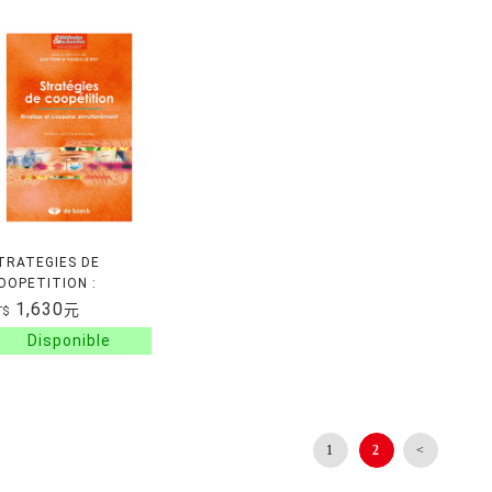
TRATEGIES DE
OOPETITION :
IVALISER ET
1,630
元
T$
OOPERER
IMULTANEMENT
1
2
<