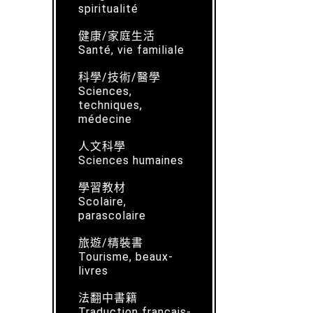
spiritualité
健康/家庭生活
Santé, vie familiale
科學/技術/醫學
Sciences,
techniques,
médecine
人文科學
Sciences humaines
學習教材
Scolaire,
parascolaire
旅遊/精裝書
Tourisme, beaux-
livres
法翻中書籍
Traduction français-