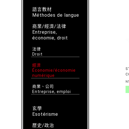
語言教材
Méthodes de langue
商業/經濟/法律
Entreprise,
économie, droit
法律
Droit
經濟
S
Économie/économie
C
numérique
R
N
C
商業、公司
S
Entreprise, emploi
玄學
Esotérisme
歷史/政治