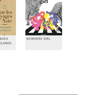
VAGES
NOWHERE GIRL
AILANDE,
 TAIWAN,