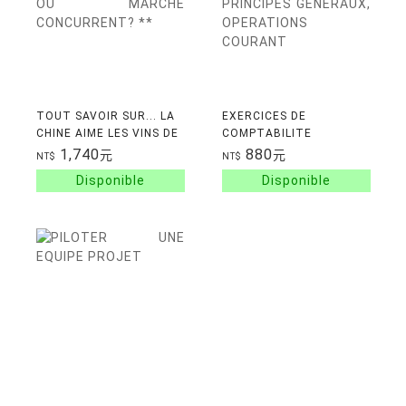
TOUT SAVOIR SUR... LA
EXERCICES DE
CHINE AIME LES VINS DE
COMPTABILITE
FRANCE - MARCHE
GENERALE, AVEC
1,740
880
元
元
NT$
NT$
EMERGENT OU MARCHE
CORRIGES DETAILLES :
CONCURRENT? **
PRINCIPES GENERAUX,
OPERATIONS COURANT