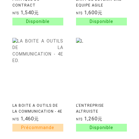
CONTRACT
EQUIPE AGILE
MANAGEMENT- 3EME
1,540
1,600
元
元
NT$
NT$
EDITION - OPTIMISEZ LA
GESTION DU CYCLE DE
VIE CONTRACTUEL
LA BOITE A OUTILS DE
L'ENTREPRISE
LA COMMUNICATION - 4E
ALTRUISTE
ED.
1,460
1,260
元
元
NT$
NT$