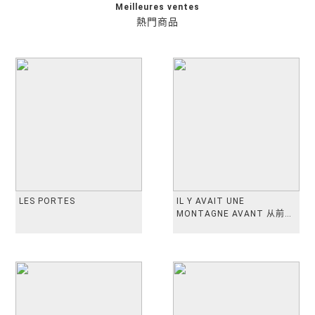
Meilleures ventes
熱門商品
LES PORTES
IL Y AVAIT UNE
MONTAGNE AVANT 从前有
座山