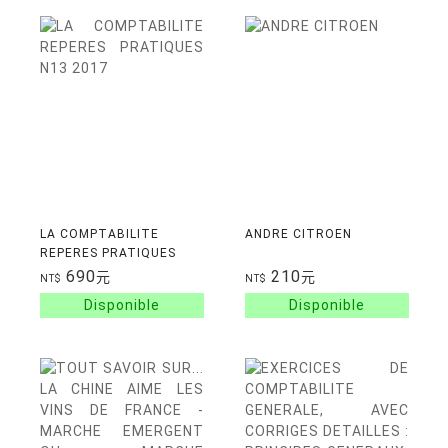
LA COMPTABILITE
ANDRE CITROEN
REPERES PRATIQUES
N13 2017
690
210
元
元
NT$
NT$