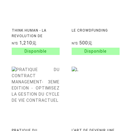
THINK HUMAN - LA
LE CROWDFUNDING
REVOLUTION DE
L'EXPERIENCE CLIENT A
1,210
500
元
元
NT$
NT$
L'HEURE DU DIGITAL
PRATIQUE DU
L'ART DE DEVENIR UNE