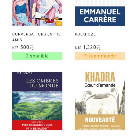
CONVERSATIONS ENTRE
KOLKHOZE
AMIS
500
1,320
元
元
NT$
NT$