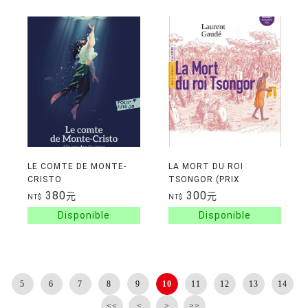
LE COMTE DE MONTE-
LA MORT DU ROI
CRISTO
TSONGOR (PRIX
GONCOURT DES
380
300
元
元
NT$
NT$
LYCEENS)
5
6
7
8
9
10
11
12
13
14
<<
<
>
>>