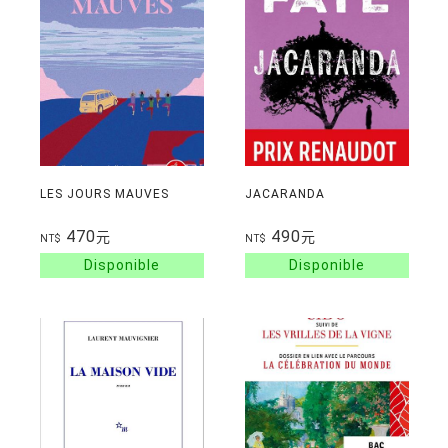
LES JOURS MAUVES
JACARANDA
470
490
元
元
NT$
NT$