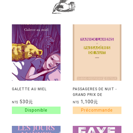
GALETTE AU MIEL
PASSAGERES DE NUIT -
GRAND PRIX DE
L'ACADEMIE FRANCAISE
530
1,100
元
元
NT$
NT$
2025