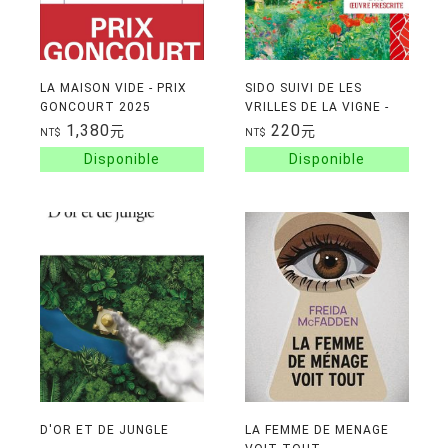
LA MAISON VIDE - PRIX
SIDO SUIVI DE LES
GONCOURT 2025
VRILLES DE LA VIGNE -
EDITION PEDAGOGIQUE
1,380
220
元
元
NT$
NT$
(NOUVELLE EDITION) -
BAC 2025
D'OR ET DE JUNGLE
LA FEMME DE MENAGE