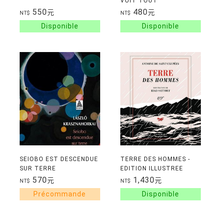
VOIT TOUT
550
480
元
元
NT$
NT$
SEIOBO EST DESCENDUE
TERRE DES HOMMES -
SUR TERRE
EDITION ILLUSTREE
570
1,430
元
元
NT$
NT$