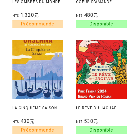
LES OMBRES DU MONDE
COEUR-D'AMANDE
1,320
480
元
元
NT$
NT$
LA CINQUIEME SAISON
LE REVE DU JAGUAR
430
530
元
元
NT$
NT$