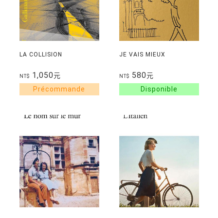
LA COLLISION
JE VAIS MIEUX
1,050
580
元
元
NT$
NT$