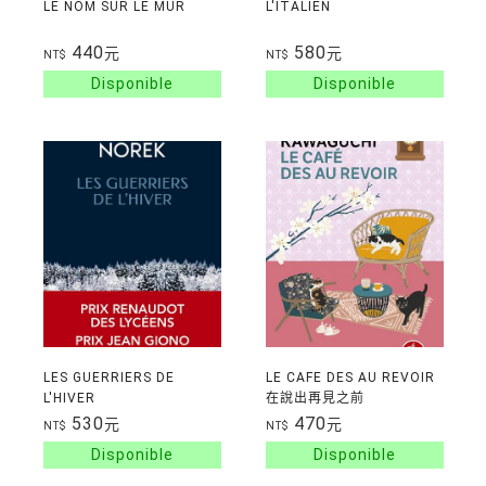
LE NOM SUR LE MUR
L'ITALIEN
440
580
元
元
NT$
NT$
LES GUERRIERS DE
LE CAFE DES AU REVOIR
L'HIVER
在說出再見之前
530
470
元
元
NT$
NT$