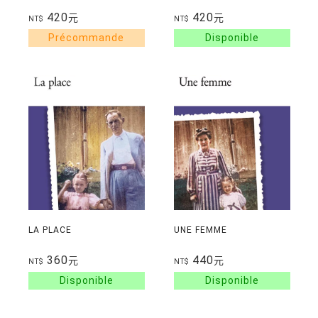
420
420
元
元
NT$
NT$
LA PLACE
UNE FEMME
360
440
元
元
NT$
NT$