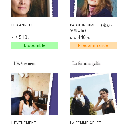
LES ANNEES
PASSION SIMPLE (電影：
情慾告白)
510
440
元
元
NT$
NT$
L'EVENEMENT
LA FEMME GELEE