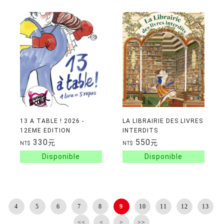
13 A TABLE ! 2026 -
LA LIBRAIRIE DES LIVRES
12EME EDITION
INTERDITS
330
550
元
元
NT$
NT$
4
5
6
7
8
9
10
11
12
13
<<
<
>
>>