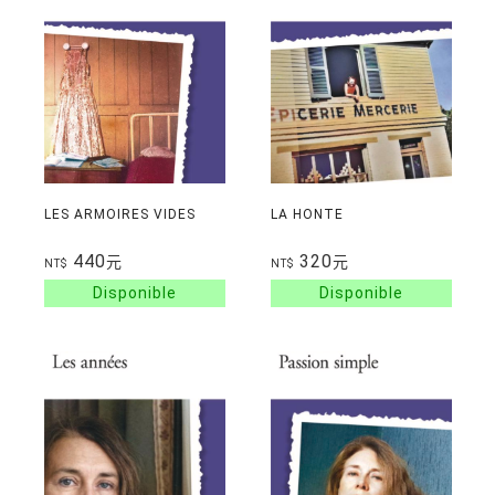
LES ARMOIRES VIDES
LA HONTE
440
320
元
元
NT$
NT$