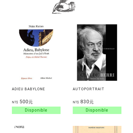
ADIEU BABYLONE
AUTOPORTRAIT
500
830
元
元
NT$
NT$