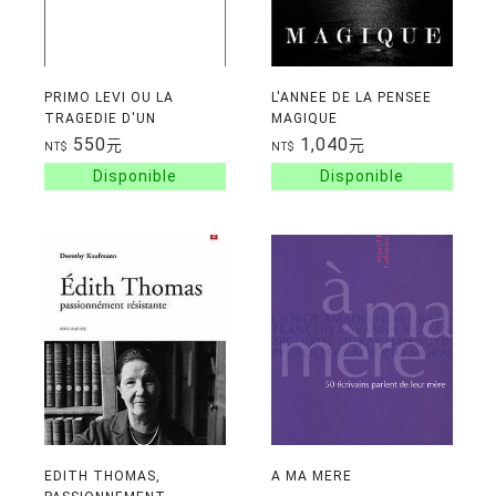
PRIMO LEVI OU LA
L'ANNEE DE LA PENSEE
TRAGEDIE D'UN
MAGIQUE
OPTIMISTE
550
1,040
元
元
NT$
NT$
EDITH THOMAS,
A MA MERE