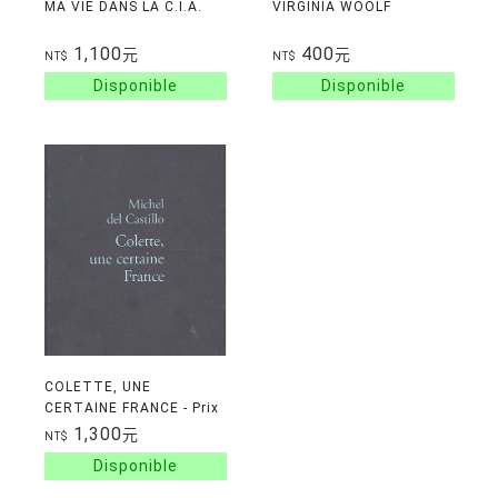
MA VIE DANS LA C.I.A.
VIRGINIA WOOLF
1,100
400
元
元
NT$
NT$
COLETTE, UNE
CERTAINE FRANCE - Prix
Femina 2001
1,300
元
NT$