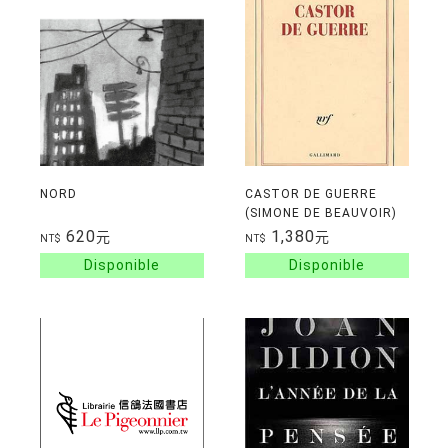
NORD
CASTOR DE GUERRE
(SIMONE DE BEAUVOIR)
620
1,380
元
元
NT$
NT$