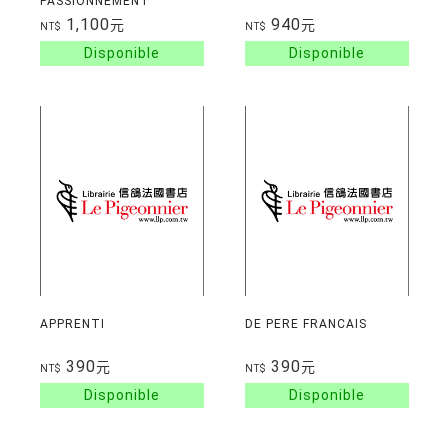
PASSIONNEMENT
RESISTANTE
1,100
940
元
元
NT$
NT$
APPRENTI
DE PERE FRANCAIS
390
390
元
元
NT$
NT$