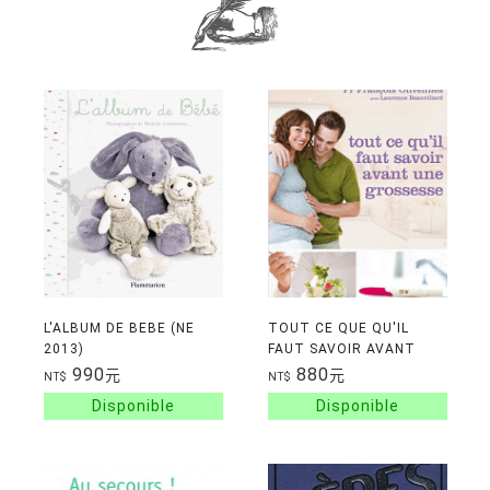
L'ALBUM DE BEBE (NE
TOUT CE QUE QU'IL
2013)
FAUT SAVOIR AVANT
UNE GROSSESSE
990
880
元
元
NT$
NT$