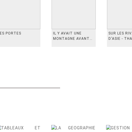
ES PORTES
IL Y AVAIT UNE
SUR LES RI
MONTAGNE AVANT
D'ASIE - TH
从前有座山
INDONESIE,
VIETN