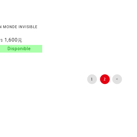
N MONDE INVISIBLE
1,600
元
T$
1
2
<