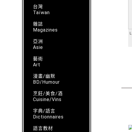
台灣
Taïwan
雜誌
Magazines
L
亞洲
Asie
藝術
Art
漫畫/幽默
BD/Humour
烹飪/美食/酒
Cuisine/Vins
字典/語言
Dictionnaires
語言教材