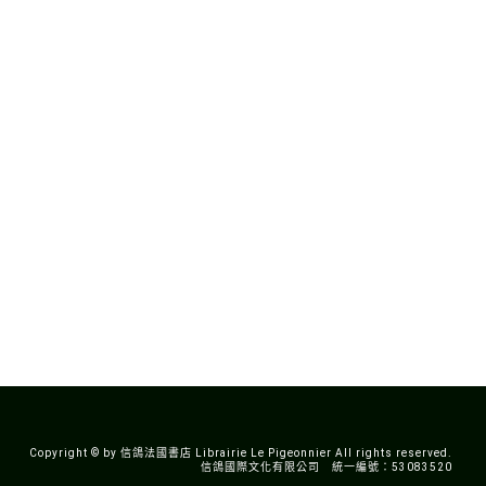
Copyright © by 信鴿法國書店 Librairie Le Pigeonnier All rights reserved.
信鴿國際文化有限公司 統一編號：53083520