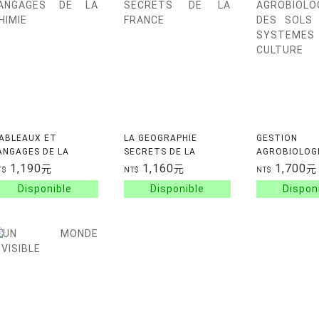
ABLEAUX ET
LA GEOGRAPHIE
GESTION
ANGAGES DE LA
SECRETS DE LA
AGROBIOLOG
HIMIE
FRANCE
SOLS ET DES
1,190
1,160
1,700
元
元
元
T$
NT$
NT$
SYSTEMES D
CULTURE