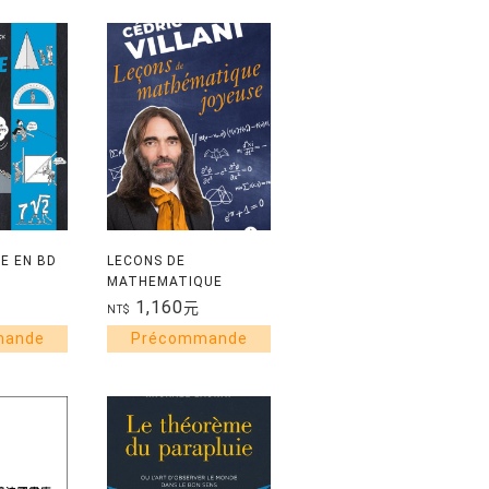
E EN BD
LECONS DE
MATHEMATIQUE
JOYEUSE
1,160
元
NT$