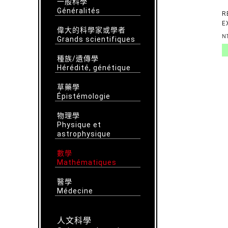
一般科學
Généralités
R
E
偉大的科學家或學者
L
N
Grands scientifiques
S
T
種族/遺傳學
S
Hérédité, génétique
M
草藥學
Épistémologie
物理學
Physique et
astrophysique
數學
Mathématiques
醫學
Médecine
人文科學