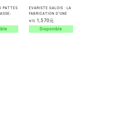
IX PATTES
EVARISTE GALOIS : LA
ASSE-
FABRICATION D'UNE
ETITS
ICONE MATHEMATIQUE
1,570
元
NT$
UES
NTS