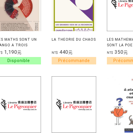
ES MATHS SONT UN
LA THEORIE DU CHAOS
LES MATHEM
ANGO A TROIS
SONT LA POE
EMPS
SCIENCES
1,190
440
350
元
元
元
T$
NT$
NT$