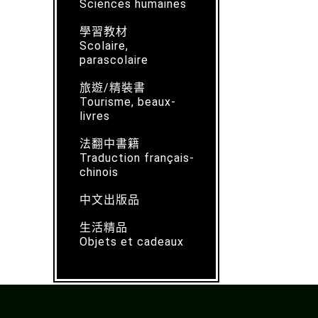
Sciences humaines
學習教材
Scolaire,
parascolaire
旅遊/精裝書
Tourisme, beaux-
livres
法翻中書籍
Traduction français-
chinois
中文出版品
生活精品
Objets et cadeaux