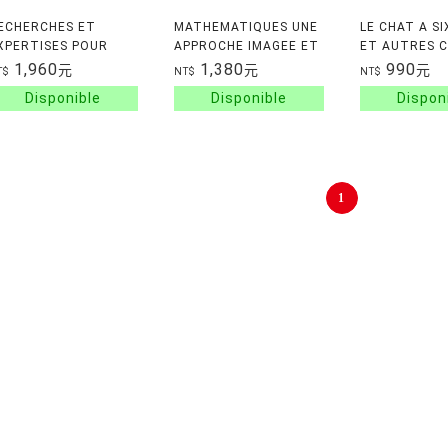
ECHERCHES ET
MATHEMATIQUES UNE
LE CHAT A S
XPERTISES POUR
APPROCHE IMAGEE ET
ET AUTRES C
'ENSEIGNEMENT
SYNTHETIQUE
TETE - 100 P
1,960
1,380
990
元
元
元
T$
NT$
NT$
CIENTIFIQUE
PROBLEMES
ECHNOLOGIE -
MATHEMATIQ
CIENCES -
TRES AMUSA
ATHEMATIQUES
1