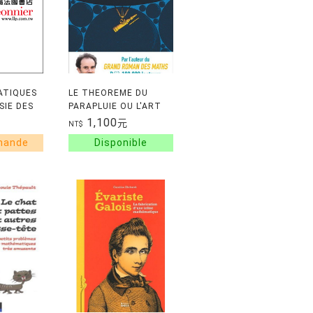
ATIQUES
LE THEOREME DU
SIE DES
PARAPLUIE OU L'ART
D'OBSERVER LE
1,100
元
NT$
MONDE DANS LE BON
SENS