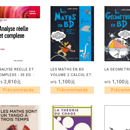
NALYSE REELLE ET
LES MATHS EN BD
LA GEOMETRI
OMPLEXE - 3E ED. -
VOLUME 2 CALCUL ET
OURS ET EXERCICES
ANALYSE
2,810
1,100
1,100
元
元
元
T$
NT$
NT$