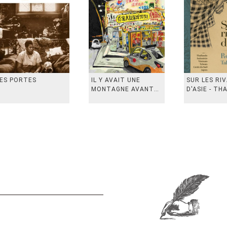
ES PORTES
IL Y AVAIT UNE
SUR LES RI
MONTAGNE AVANT
D'ASIE - TH
从前有座山
INDONESIE,
VIETN