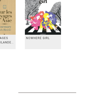
VAGES
NOWHERE GIRL
AILANDE,
 TAIWAN,