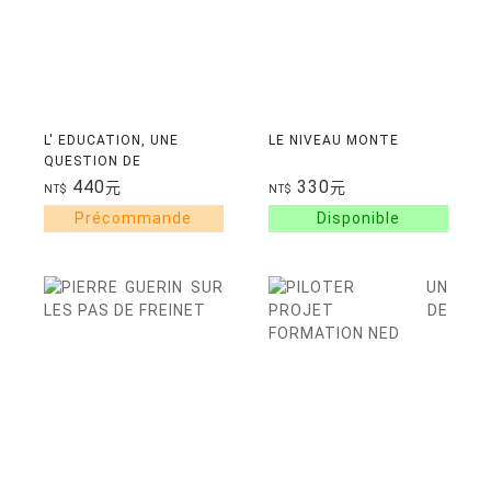
L' EDUCATION, UNE
LE NIVEAU MONTE
QUESTION DE
PHILOSOPHIE
440
330
元
元
NT$
NT$