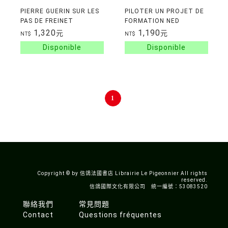
PIERRE GUERIN SUR LES
PILOTER UN PROJET DE
PAS DE FREINET
FORMATION NED
1,320
1,190
元
元
NT$
NT$
1
Copyright © by 信鴿法國書店 Librairie Le Pigeonnier All rights
reserved.
信鴿國際文化有限公司 統一編號：53083520
聯絡我們
常見問題
Contact
Questions fréquentes