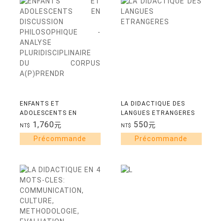
ENFANTS ET
LA DIDACTIQUE DES
ADOLESCENTS EN
LANGUES ETRANGERES
DISCUSSION
1,760
550
元
元
NT$
NT$
PHILOSOPHIQUE -
ANALYSE
PLURIDISCIPLINAIRE DU
CORPUS A(P)PRENDR