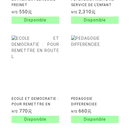
FREINET
SERVICE DE L'ENFANT
NOTIONS ET
550
2,310
元
元
NT$
NT$
APPLICATIONS
PEDAGOGIQUES
ECOLE ET DEMOCRATIE :
PEDAGOGIE
POUR REMETTRE EN
DIFFERENCIEE
ROUTE L'ASCENSEUR
770
660
元
元
NT$
NT$
ECONOMIQUE ET SOCIAL