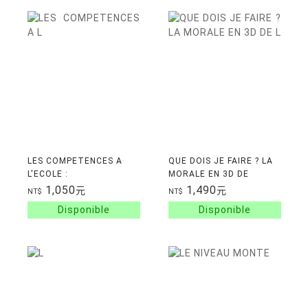
LES COMPETENCES A
QUE DOIS JE FAIRE ? LA
L'ECOLE :
MORALE EN 3D DE
APPRENTISSAGE ET
L'ENSEIGNANT
1,050
1,490
元
元
NT$
NT$
EVALUATION