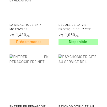
LA DIDACTIQUE EN 4
L'ECOLE DE LA VIE -
MOTS-CLES:
EROTIQUE DE L'ACTE
COMMUNICATION,
D'APPRENDRE
1,430
1,050
元
元
NT$
NT$
CULTURE,
METHODOLOGIE,
EVALUATION
ENTRER EN PEDAGOGIE
PSYCHOMOTRICITE AU