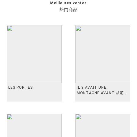
Meilleures ventes
熱門商品
LES PORTES
IL Y AVAIT UNE
MONTAGNE AVANT 从前有
座山