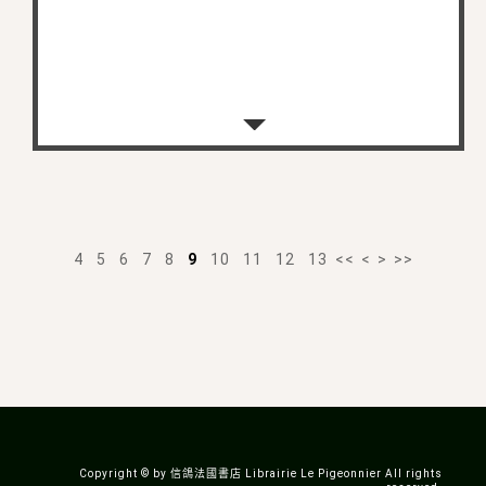
4
5
6
7
8
9
10
11
12
13
<<
<
>
>>
Copyright © by 信鴿法國書店 Librairie Le Pigeonnier All rights