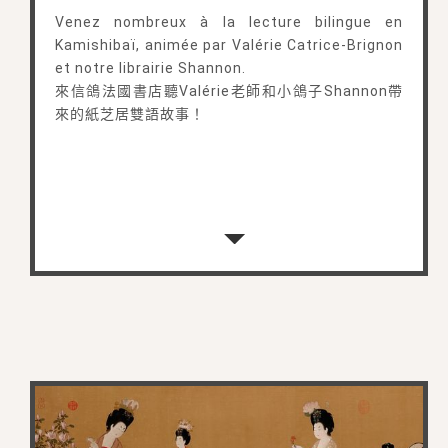
Venez nombreux à la lecture bilingue en
Kamishibaï, animée par Valérie Catrice-Brignon
et notre librairie Shannon.
來信鴿法國書店聽Valérie老師和小鴿子Shannon帶
來的紙芝居雙語故事！