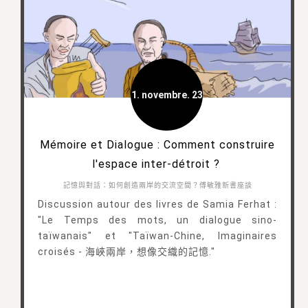
1. novembre. 23
Mémoire et Dialogue : Comment construire
l'espace inter-détroit ?
記憶與對話：如何創造兩岸的交流空間？傅敏雅新書座談
Discussion autour des livres de Samia Ferhat :
"Le Temps des mots, un dialogue sino-
taïwanais" et "Taïwan-Chine, Imaginaires
croisés - 海峽兩岸，想像交織的記憶."