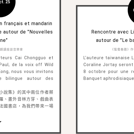
ct. 25
en français et mandarin
 autour de "Nouvelles
Rencontre avec Li
ine"
autour de "Le b
朗讀座談音樂會
《鴛鴦春膳》作
teurs Cai Chongguo et
L'auteure taïwanaise L
aul, de la voix off Wild
Coraline Jortay seront à
Kong, nous vous invitons
8 octobre pour une r
e bilingue autour des
Banquet aphrodisiaque
小說集》的其中兩位作者蔡
羅、畫外音林方芽、戲曲表
法國書店，為我們帶來一場