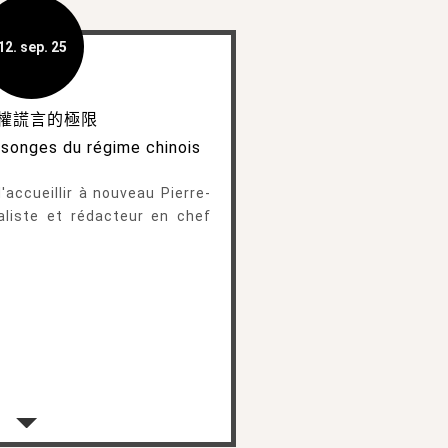
12. sep. 25
權謊言的極限
nsonges du régime chinois
'accueillir à nouveau Pierre-
aliste et rédacteur en chef