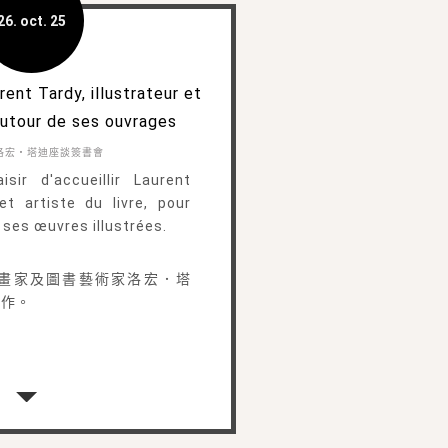
26. oct. 25
ent Tardy, illustrateur et
 autour de ses ouvrages
洛宏・塔迪座談簽書會
sir d'accueillir Laurent
 et artiste du livre, pour
 ses œuvres illustrées.
畫家及圖書藝術家洛宏．塔
創作。