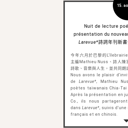
15. ao
Nuit de lecture poé
présentation du nouve
Larevue*
詩詞年刊新書
今年六月於巴黎的L'îlebrairi
主編Mathieu Nuss、
詩歌、音樂與人生，並共同朗
Nous avons le plaisir d'inv
de
Larevue*
, Mathieu Nus
poètes taïwanais Chia-Tai
Après la présentation en juin
Co., ils nous partageron
dans
Larevue*
, suivis d'un
français et en chinois.