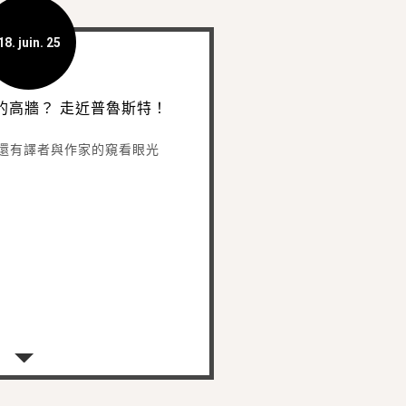
18. juin. 25
的高牆？ 走近普魯斯特！
還有譯者與作家的窺看眼光