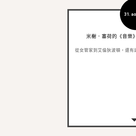
31. ao
米榭．塞荷的《音樂
從女管家到艾倫狄波頓，還有