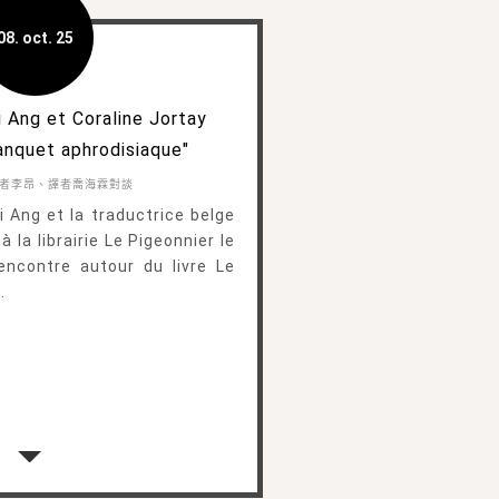
08. oct. 25
 Ang et Coraline Jortay
anquet aphrodisiaque"
者李昂、譯者喬海霖對談
i Ang et la traductrice belge
 la librairie Le Pigeonnier le
encontre autour du livre Le
.