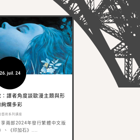
26. juil. 24
蛇：譯者角度談歐漫主題與形
的絢爛多彩
的藝術系列講座
享兩部2024年發行繁體中文版
》、《印加石》……