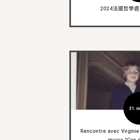
2024法國哲學
31. m
Rencontre avec Virginie
œuvre "Ces e