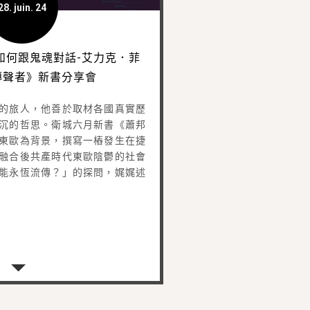
28. juin. 24
如何跟鬼魂對話-艾力克．菲
傳聲者》新書分享會
的旅人，他善於取材各國真實歷
沉的哲思。衛城六月新書《蕭邦
東歐為背景，撰寫一樁發生在捷
融合後共產時代東歐陰鬱的社會
能永恆流傳？」的探問，娓娓述