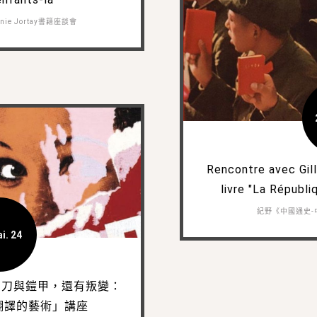
ie Jortay書籍座談會
Rencontre avec Gil
livre "La Républi
紀野《中國通史-
i. 24
—刀與鎧甲，還有叛變：
翻譯的藝術」講座