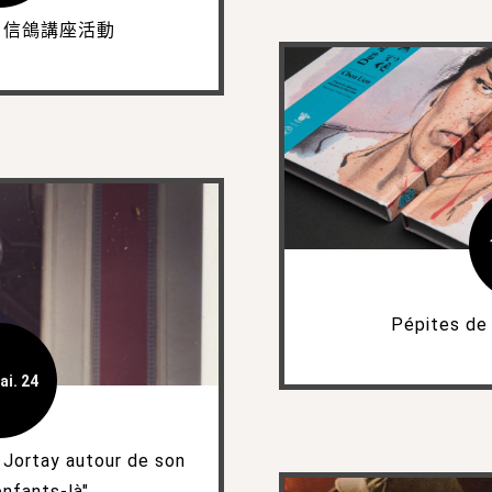
週 信鴿講座活動
Pépites de
ai. 24
 Jortay autour de son
nfants-là"