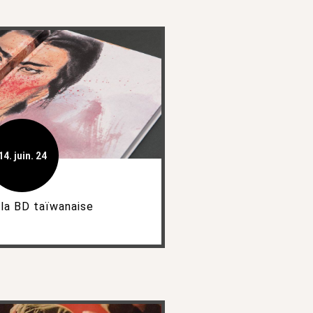
14. juin. 24
 la BD taïwanaise