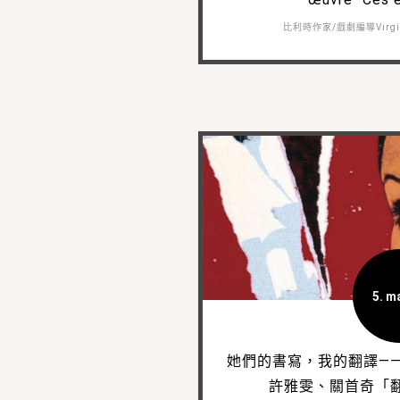
比利時作家/戲劇編導Virgin
5. ma
她們的書寫，我的翻譯—
許雅雯、關首奇「