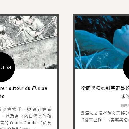
ût. 24
re : autour du
Fils de
從暗黑精靈到宇宙魯
an
式
翻譯
者協會攜手，邀請到譯者
資深法文譯者陳文瑤將分
（戴燕安），以及為《來自清水的孩
的漫畫巨作：《美麗黑暗
Yoann Goudin（顧友