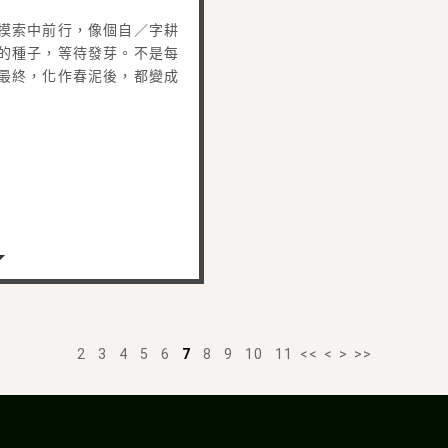
摸索中前行，像個自／字耕
的種子，等待發芽。不是每
最終，化作春泥後，都變成
2
3
4
5
6
7
8
9
10
11
<<
<
>
>>