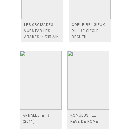
LES CROISADES
COEUR RELIGIEUX
VUES PAR LES
DU 16E SIECLE -
ARABES 阿拉伯人眼
RECUEIL
中的十字軍東征
D'ARTICLES
CONSACRES
ANNALES, n° 3
ROMULUS : LE
(2011)
REVE DE ROME