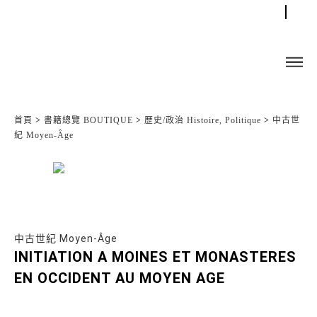
首頁
>
書籍總覽 BOUTIQUE
>
歷史/政治 Histoire, Politique
>
中古世
紀 Moyen-Âge
中古世紀 Moyen-Âge
INITIATION A MOINES ET MONASTERES
EN OCCIDENT AU MOYEN AGE