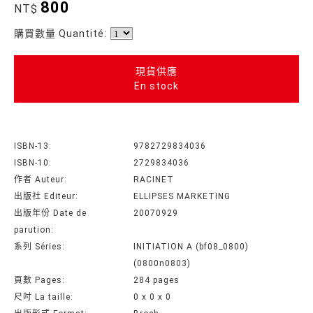
800
NT$
購買數量 Quantité:
現貨供應
En stock
ISBN-13:
9782729834036
ISBN-10:
2729834036
作者 Auteur:
RACINET
出版社 Editeur:
ELLIPSES MARKETING
出版年份 Date de
20070929
parution:
系列 Séries:
INITIATION A (bf08_0800)
(0800n0803)
頁數 Pages:
284 pages
尺吋 La taille:
0 x 0 x 0