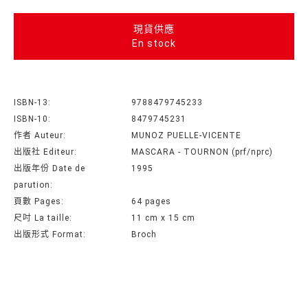
現貨供應
En stock
ISBN-13:
9788479745233
ISBN-10:
8479745231
作者 Auteur:
MUNOZ PUELLE-VICENTE
出版社 Editeur:
MASCARA - TOURNON (prf/nprc)
出版年份 Date de
1995
parution:
頁數 Pages:
64 pages
尺吋 La taille:
11 cm x 15 cm
出版形式 Format:
Broch