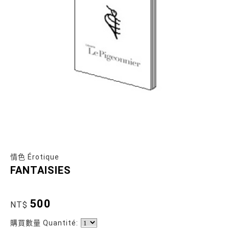
情色 Érotique
FANTAISIES
500
NT$
購買數量 Quantité: