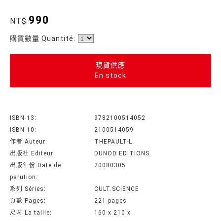
990
NT$
購買數量 Quantité:
現貨供應
En stock
ISBN-13:
9782100514052
ISBN-10:
2100514059
作者 Auteur:
THEPAULT-L
出版社 Editeur:
DUNOD EDITIONS
出版年份 Date de
20080305
parution:
系列 Séries:
CULT.SCIENCE
頁數 Pages:
221 pages
尺吋 La taille:
160 x 210 x