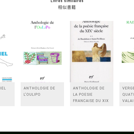
Livres similaires
相似書籍
IEL
ANTHOLOGIE DE
ANTHOLOGIE DE
VERGE
L'OULIPO
LA POESIE
QUAT
FRANCAISE DU XIX
VALAI
SIECLE (TOME 2-DE
ROSES
BAUDELAIRE A
FENE
SAINT-POL-ROUX)
/TEN
A LA 