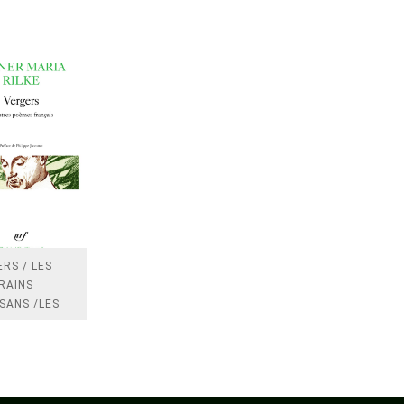
RS / LES
RAINS
SANS /LES
 /LES
TRES
DRES IMPOTS
FRANCE