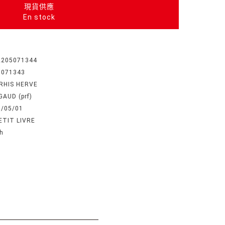
現貨供應
En stock
2205071344
5071343
RHIS HERVE
AUD (prf)
3/05/01
ETIT LIVRE
h