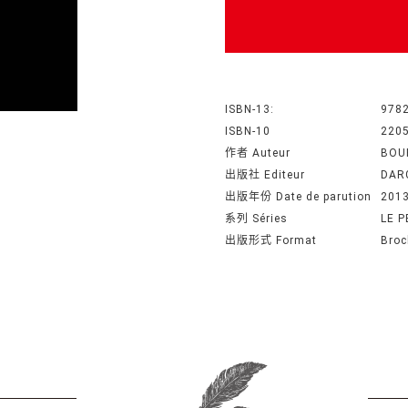
ISBN-13:
978
ISBN-10
220
作者 Auteur
BOU
出版社 Editeur
DARG
出版年份 Date de parution
201
系列 Séries
LE P
出版形式 Format
Broc