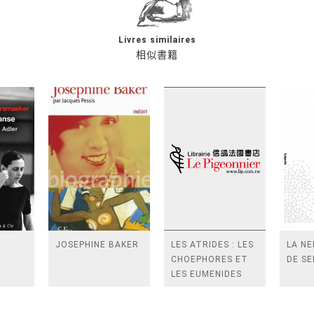
Livres similaires
相似書籍
JOSEPHINE BAKER
LES ATRIDES : LES
LA NE
CHOEPHORES ET
DE SE
LES EUMENIDES