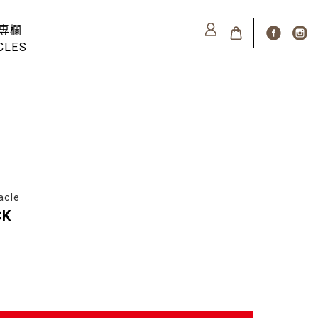
專欄
CLES
cle
CK