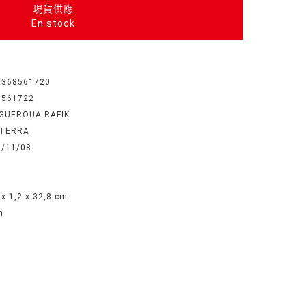
現貨供應
En stock
2368561720
8561722
GUEROUA RAFIK
TERRA
8/11/08
 x 1,2 x 32,8 cm
n