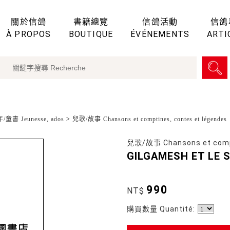
關於信鴿
書籍總覽
信鴿活動
信鴿
À PROPOS
BOUTIQUE
ÉVÉNEMENTS
ARTI
童書 Jeunesse, ados
>
兒歌/故事 Chansons et comptines, contes et légendes
兒歌/故事 Chansons et compt
GILGAMESH ET LE S
990
NT$
購買數量 Quantité: