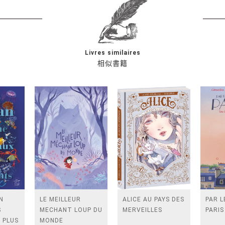
Livres similaires
相似書籍
N
LE MEILLEUR
ALICE AU PAYS DES
PAR L
S
MECHANT LOUP DU
MERVEILLES
PARIS
 PLUS
MONDE