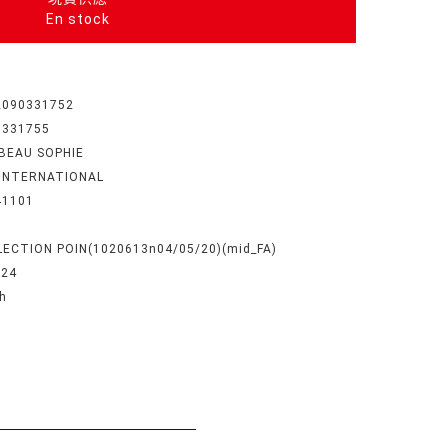
En stock
2090331752
0331755
BEAU SOPHIE
 INTERNATIONAL
41101
LECTION POIN(1020613n04/05/20)(mid_FA)
 24
h