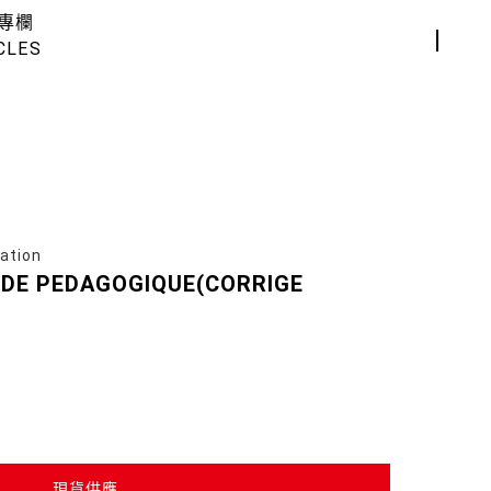
專欄
CLES
ation
IDE PEDAGOGIQUE(CORRIGE
現貨供應