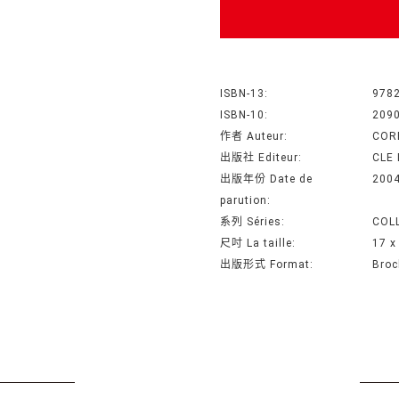
ISBN-13:
978
ISBN-10:
209
作者 Auteur:
COR
出版社 Editeur:
CLE
出版年份 Date de
200
parution:
系列 Séries:
COL
尺吋 La taille:
17 x
出版形式 Format:
Broc