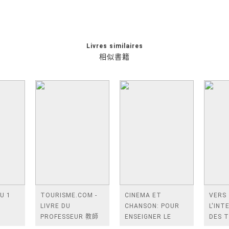
Livres similaires
相似書籍
U 1
TOURISME.COM -
CINEMA ET
VERS
LIVRE DU
CHANSON: POUR
L'INT
PROFESSEUR 教師
ENSEIGNER LE
DES T
手冊
FRANCAIS
L'EN