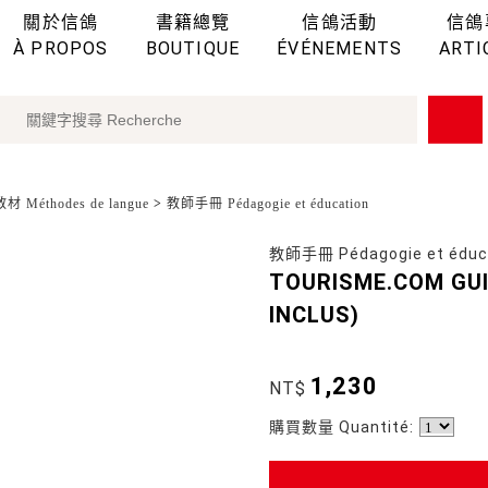
關於信鴿
書籍總覽
信鴿活動
信鴿
À PROPOS
BOUTIQUE
ÉVÉNEMENTS
ARTI
 Méthodes de langue
>
教師手冊 Pédagogie et éducation
教師手冊 Pédagogie et éduc
TOURISME.COM GU
INCLUS)
1,230
NT$
購買數量 Quantité: