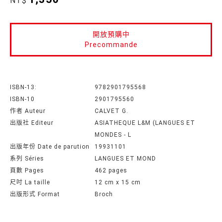
NT$
開放預購中
Precommande
ISBN-13:
9782901795568
ISBN-10
2901795560
作者 Auteur
CALVET G.
出版社 Editeur
ASIATHEQUE L&M (LANGUES ET
MONDES - L
出版年份 Date de parution
19931101
系列 Séries
LANGUES ET MOND
頁數 Pages
462 pages
尺吋 La taille
12 cm x 15 cm
出版形式 Format
Broch